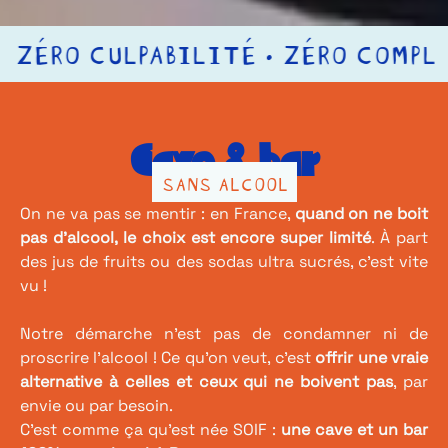
ZÉRO COMPLEXE • ZÉRO LIMITE • Z
Cave & bar
SANS ALCOOL
On ne va pas se mentir : en France,
quand on ne boit
pas d’alcool, le choix est encore super limité
. À part
des jus de fruits ou des sodas ultra sucrés, c’est vite
vu !
Notre démarche n’est pas de condamner ni de
proscrire l’alcool ! Ce qu’on veut, c’est
offrir une vraie
alternative à celles et ceux qui ne boivent pas
, par
envie ou par besoin.
C’est comme ça qu’est née SOIF :
une cave et un bar