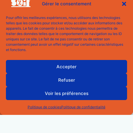
Gérer le consentement
Pour offrir les meilleures expériences, nous utilisons des technologies
telles que les cookies pour stocker et/ou accéder aux informations des
appareils. Le fait de consentir à ces technologies nous permettra de
traiter des données telles que le comportement de navigation ou les ID
uniques sur ce site. Le fait de ne pas consentir ou de retirer son
consentement peut avoir un effet négatif sur certaines caractéristiques
et fonctions.
Accepter
Refuser
Voir les préférences
Politique de cookies
Politique de confidentialité
Nos cocktails