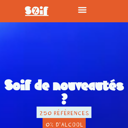
Soif de nouveautés
?
250 RÉFÉRENCES
0% D'ALCOOL